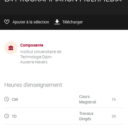
Ajouter à la sélection
Télécharger
Composante
Institut Universitaire de
Technologie Dijon-
Auxerre-Nevers
Heures d'enseignement
Cours
CM
1h
Magistral
Travaux
TD
3h
Dirigés