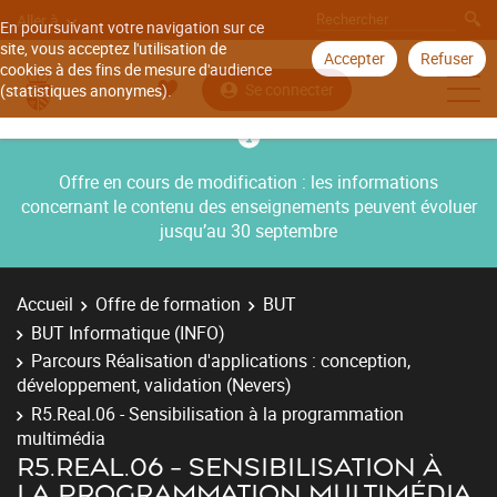
Aller à
En poursuivant votre navigation sur ce
site, vous acceptez l'utilisation de
Accepter
Refuser
cookies à des fins de mesure d'audience
Se connecter
(statistiques anonymes).
Offre en cours de modification : les informations
concernant le contenu des enseignements peuvent évoluer
jusqu’au 30 septembre
Accueil
Offre de formation
BUT
BUT Informatique (INFO)
Parcours Réalisation d'applications : conception,
développement, validation (Nevers)
R5.Real.06 - Sensibilisation à la programmation
multimédia
R5.REAL.06 - SENSIBILISATION À
LA PROGRAMMATION MULTIMÉDIA