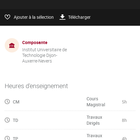
Ajouter à la sélection
Télécharger
Composante
Institut Universitaire de
Technologie Dijon-
Auxerre-Nevers
Heures d'enseignement
Cours
CM
5h
Magistral
Travaux
TD
8h
Dirigés
Travaux
TP
4h