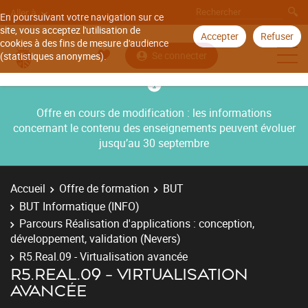
Aller à
En poursuivant votre navigation sur ce
site, vous acceptez l'utilisation de
Accepter
Refuser
cookies à des fins de mesure d'audience
Se connecter
(statistiques anonymes).
Offre en cours de modification : les informations
concernant le contenu des enseignements peuvent évoluer
jusqu’au 30 septembre
Accueil
Offre de formation
BUT
BUT Informatique (INFO)
Parcours Réalisation d'applications : conception,
développement, validation (Nevers)
R5.Real.09 - Virtualisation avancée
R5.REAL.09 - VIRTUALISATION
AVANCÉE