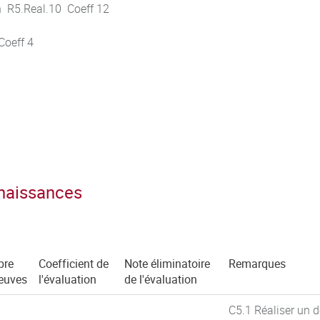
n R5.Real.10 Coeff 12
Coeff 4
nnaissances
bre
Coefficient de
Note éliminatoire
Remarques
reuves
l'évaluation
de l'évaluation
C5.1 Réaliser un 