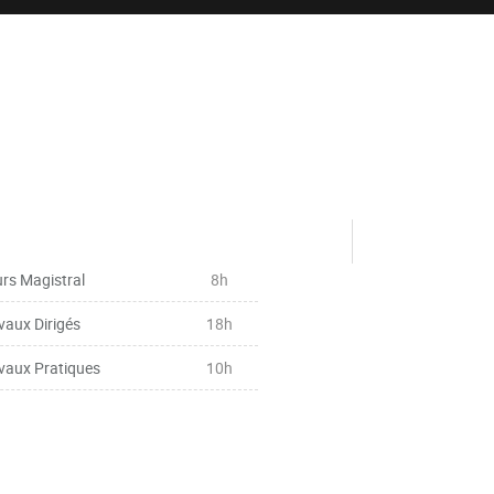
rs Magistral
8h
vaux Dirigés
18h
vaux Pratiques
10h