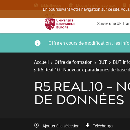
Bibliothèque
Etudiants internationaux
En poursuivant votre navigation sur ce site, vous
Suivre une UE Tra
Offre en cours de modification : les i
Accueil
Offre de formation
BUT
BUT Inf
R5.Real.10 - Nouveaux paradigmes de base 
R5.REAL.10 -
DE DONNÉES
Ajouter à la sélection
Télécharger