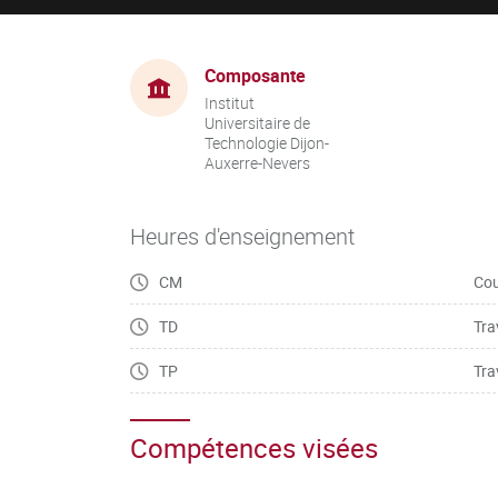
Composante
Institut
Universitaire de
Technologie Dijon-
Auxerre-Nevers
Heures d'enseignement
CM
Cou
TD
Tra
TP
Tra
Compétences visées