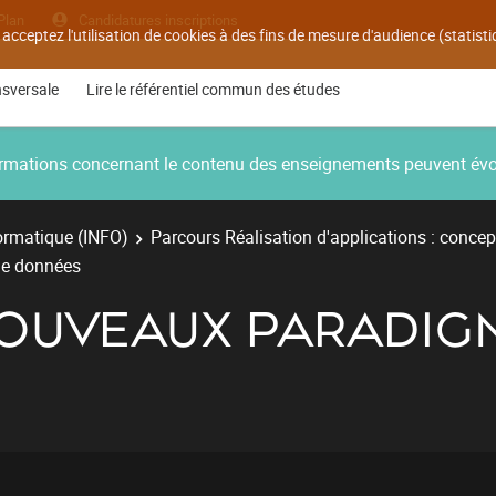
Plan
Candidatures inscriptions
 acceptez l'utilisation de cookies à des fins de mesure d'audience (statis
nsversale
Lire le référentiel commun des études
nformations concernant le contenu des enseignements peuvent év
ormatique (INFO)
Parcours Réalisation d'applications : concep
de données
 NOUVEAUX PARADIG