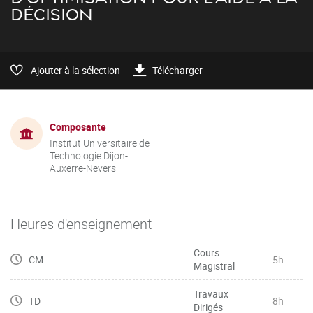
DÉCISION
Ajouter à la sélection
Télécharger
Composante
Institut Universitaire de
Technologie Dijon-
Auxerre-Nevers
Heures d'enseignement
Cours
CM
5h
Magistral
Travaux
TD
8h
Dirigés