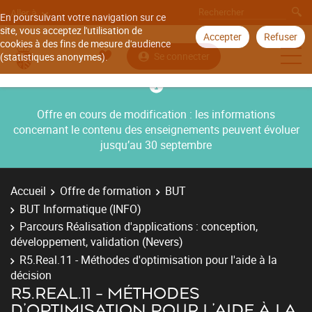
Aller à
En poursuivant votre navigation sur ce
site, vous acceptez l'utilisation de
Accepter
Refuser
cookies à des fins de mesure d'audience
Se connecter
(statistiques anonymes).
Offre en cours de modification : les informations
concernant le contenu des enseignements peuvent évoluer
jusqu’au 30 septembre
Accueil
Offre de formation
BUT
BUT Informatique (INFO)
Parcours Réalisation d'applications : conception,
développement, validation (Nevers)
R5.Real.11 - Méthodes d'optimisation pour l'aide à la
décision
R5.REAL.11 - MÉTHODES
D'OPTIMISATION POUR L'AIDE À LA