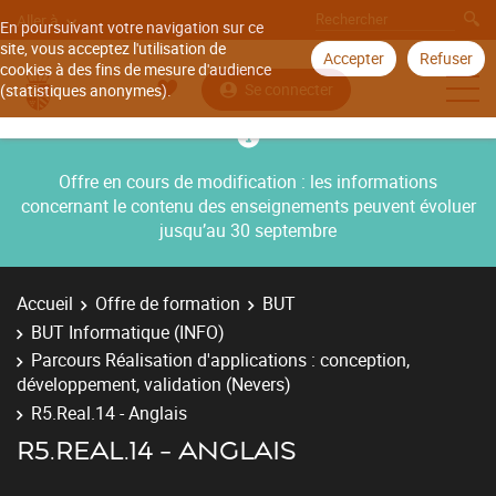
Aller à
En poursuivant votre navigation sur ce
site, vous acceptez l'utilisation de
Accepter
Refuser
cookies à des fins de mesure d'audience
Se connecter
(statistiques anonymes).
Offre en cours de modification : les informations
concernant le contenu des enseignements peuvent évoluer
jusqu’au 30 septembre
Accueil
Offre de formation
BUT
BUT Informatique (INFO)
Parcours Réalisation d'applications : conception,
développement, validation (Nevers)
R5.Real.14 - Anglais
R5.REAL.14 - ANGLAIS