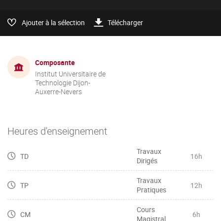
Ajouter à la sélection
Télécharger
Composante
Institut Universitaire de
Technologie Dijon-
Auxerre-Nevers
Heures d'enseignement
Travaux
TD
16h
Dirigés
Travaux
TP
12h
Pratiques
Cours
CM
6h
Magistral