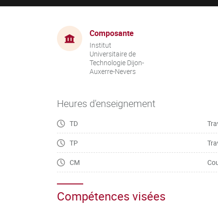
Composante
Institut
Universitaire de
Technologie Dijon-
Auxerre-Nevers
Heures d'enseignement
TD
Tra
TP
Tra
CM
Cou
Compétences visées