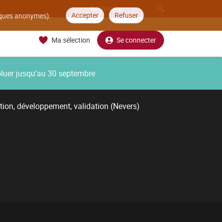
Accepter
Refuser
tiques anonymes).
Ma sélection
Se connecter
oluer jusqu’au 30 septembre
tion, développement, validation (Nevers)