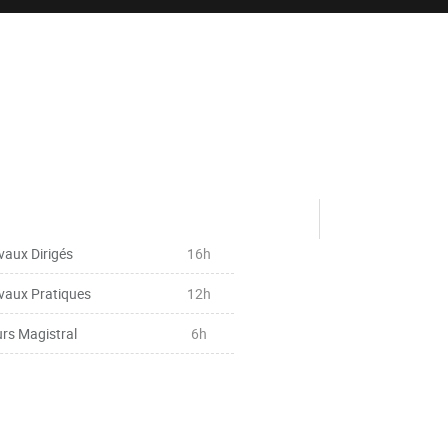
vaux Dirigés
16h
vaux Pratiques
12h
rs Magistral
6h