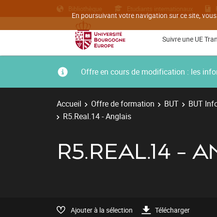
Bibliothèque
Etudiants internationaux
En poursuivant votre navigation sur ce site, vous
Suivre une UE Tra
Offre en cours de modification : les i
Accueil
Offre de formation
BUT
BUT Inf
R5.Real.14 - Anglais
R5.REAL.14 - 
Ajouter à la sélection
Télécharger