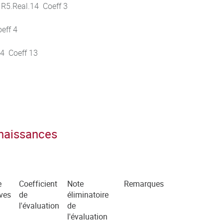
 R5.Real.14 Coeff 3
eff 4
14 Coeff 13
nnaissances
e
Coefficient
Note
Remarques
ves
de
éliminatoire
l'évaluation
de
l'évaluation