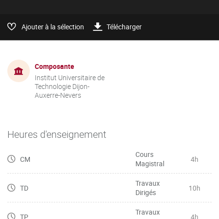
Ajouter à la sélection
Télécharger
Composante
Institut Universitaire de
Technologie Dijon-
Auxerre-Nevers
Heures d'enseignement
Cours
CM
4h
Magistral
Travaux
TD
10h
Dirigés
Travaux
TP
4h