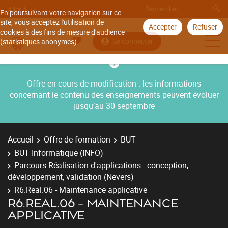
Aller à
En poursuivant votre navigation sur ce
site, vous acceptez l'utilisation de
Accepter
Refuser
cookies à des fins de mesure d'audience
Se connecter
(statistiques anonymes).
Offre en cours de modification : les informations
concernant le contenu des enseignements peuvent évoluer
jusqu’au 30 septembre
Accueil
Offre de formation
BUT
BUT Informatique (INFO)
Parcours Réalisation d'applications : conception,
développement, validation (Nevers)
R6.Real.06 - Maintenance applicative
R6.REAL.06 - MAINTENANCE
APPLICATIVE