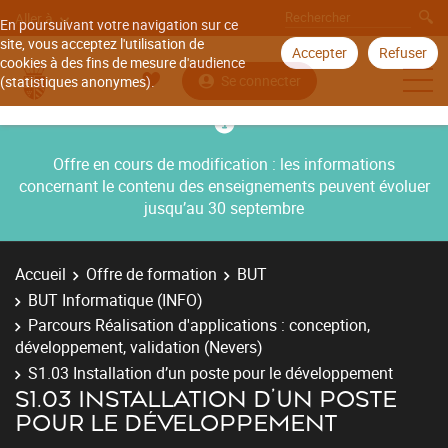
Aller à
En poursuivant votre navigation sur ce
site, vous acceptez l'utilisation de
Accepter
Refuser
cookies à des fins de mesure d'audience
Se connecter
(statistiques anonymes).
Offre en cours de modification : les informations
concernant le contenu des enseignements peuvent évoluer
jusqu’au 30 septembre
Accueil
Offre de formation
BUT
BUT Informatique (INFO)
Parcours Réalisation d'applications : conception,
développement, validation (Nevers)
S1.03 Installation d’un poste pour le développement
S1.03 INSTALLATION D’UN POSTE
POUR LE DÉVELOPPEMENT