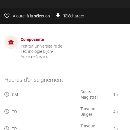
Ajouter à la sélection
Télécharger
Composante
Institut Universitaire de
Technologie Dijon-
Auxerre-Nevers
Heures d'enseignement
Cours
CM
1h
Magistral
Travaux
TD
4h
Dirigés
Travaux
TP
2h