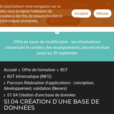
Aller à
En poursuivant votre navigation sur ce
site, vous acceptez l'utilisation de
Accepter
Refuser
cookies à des fins de mesure d'audience
Se connecter
(statistiques anonymes).
Offre en cours de modification : les informations
concernant le contenu des enseignements peuvent évoluer
jusqu’au 30 septembre
Accueil
Offre de formation
BUT
BUT Informatique (INFO)
Parcours Réalisation d'applications : conception,
développement, validation (Nevers)
S1.04 Création d’une base de données
S1.04 CRÉATION D’UNE BASE DE
DONNÉES