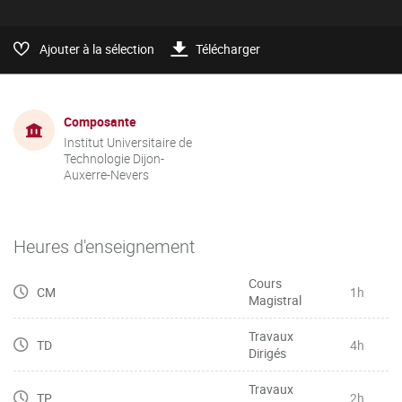
Ajouter à la sélection
Télécharger
Composante
Institut Universitaire de
Technologie Dijon-
Auxerre-Nevers
Heures d'enseignement
Cours
CM
1h
Magistral
Travaux
TD
4h
Dirigés
Travaux
TP
2h