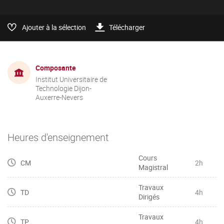
Ajouter à la sélection
Télécharger
Composante
Institut Universitaire de
Technologie Dijon-
Auxerre-Nevers
Heures d'enseignement
Cours
CM
2h
Magistral
Travaux
TD
4h
Dirigés
Travaux
TP
4h