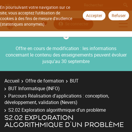
Aller à
En poursuivant votre navigation sur ce
site, vous acceptez l'utilisation de
Accepter
Refuser
cookies à des fins de mesure d'audience
Se connecter
(statistiques anonymes).
Offre en cours de modification : les informations
concernant le contenu des enseignements peuvent évoluer
jusqu’au 30 septembre
Accueil
Offre de formation
BUT
BUT Informatique (INFO)
Parcours Réalisation d'applications : conception,
développement, validation (Nevers)
S2.02 Exploration algorithmique d’un problème
S2.02 EXPLORATION
ALGORITHMIQUE D’UN PROBLÈME