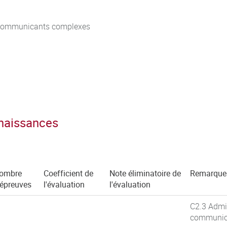
s communicants complexes
nnaissances
ombre
Coefficient de
Note éliminatoire de
Remarque
'épreuves
l'évaluation
l'évaluation
C2.3 Admi
communica