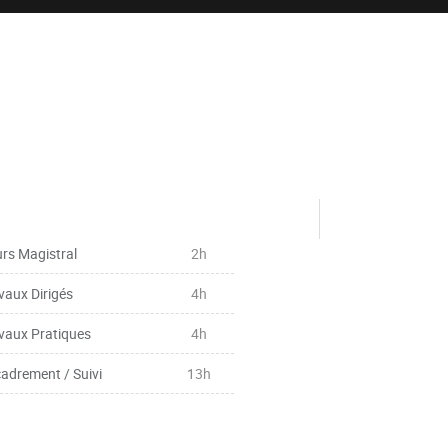
rs Magistral
2h
vaux Dirigés
4h
vaux Pratiques
4h
adrement / Suivi
13h