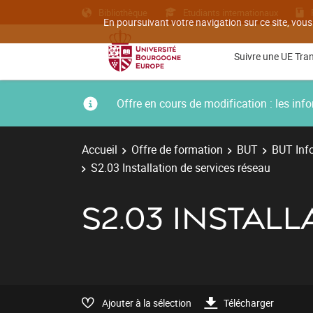
Bibliothèque
Etudiants internationaux
En poursuivant votre navigation sur ce site, vous
Suivre une UE Tra
Offre en cours de modification : les i
Accueil
Offre de formation
BUT
BUT Inf
S2.03 Installation de services réseau
S2.03 INSTAL
Ajouter à la sélection
Télécharger