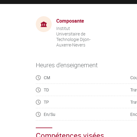
Composante
Institut
Universitaire de
Technologie Dijon-
Auxerre-Nevers
Heures d'enseignement
CM
Cou
TD
Tra
TP
Tra
En/Su
Enc
Compétences visées