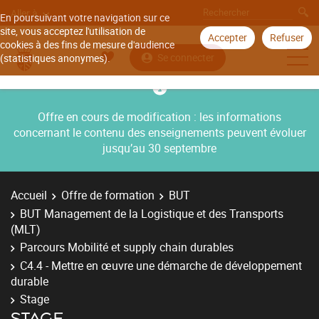
Aller à
En poursuivant votre navigation sur ce
site, vous acceptez l'utilisation de
Accepter
Refuser
cookies à des fins de mesure d'audience
Se connecter
(statistiques anonymes).
Offre en cours de modification : les informations
concernant le contenu des enseignements peuvent évoluer
jusqu’au 30 septembre
Accueil
Offre de formation
BUT
BUT Management de la Logistique et des Transports
(MLT)
Parcours Mobilité et supply chain durables
C4.4 - Mettre en œuvre une démarche de développement
durable
Stage
STAGE