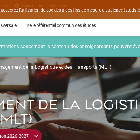
Plan
Candidatures inscriptions
 acceptez l'utilisation de cookies à des fins de mesure d'audience (statis
nsversale
Lire le référentiel commun des études
nformations concernant le contenu des enseignements peuvent év
agement de la Logistique et des Transports (MLT)
NT DE LA LOGISTI
MLT)