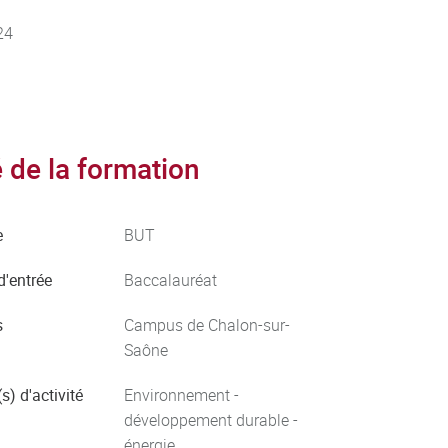
24
de la formation
e
BUT
d'entrée
Baccalauréat
s
Campus de Chalon-sur-
Saône
s) d'activité
Environnement -
développement durable -
énergie