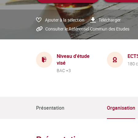
Ajouter à la sélection
Télécharger
Consulter le Référentiel Commun des Etudes
Niveau d'étude
ECT
visé
180 c
BAC +3
Présentation
Organisation