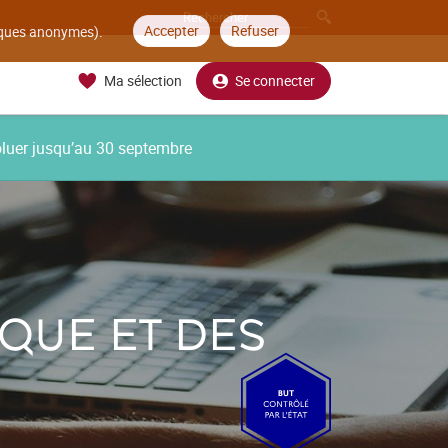
Accepter
Refuser
tiques anonymes).
Ma sélection
Se connecter
oluer jusqu’au 30 septembre
QUE ET DES