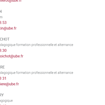
llerot
@
ube.fr
N
es
3.53
tin
@
ube.fr
OICHOT
agogique formation professionnelle et alternance
3.30
loichot
@
ube.fr
ERE
agogique formation professionnelle et alternance
3 31
iere
@
ube.fr
RY
dagogique