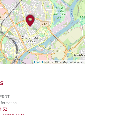
| © OpenStreetMap contributors
Leaflet
s
LEROT
 formation
4.52