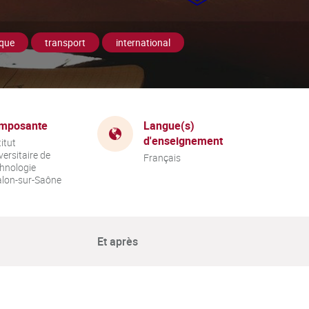
sque
transport
international
mposante
Langue(s)
d'enseignement
titut
versitaire de
Français
hnologie
lon-sur-Saône
Et après