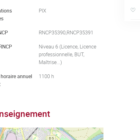
ations
PIX
es
NCP
RNCP35390,RNCP35391
 RNCP
Niveau 6 (Licence, Licence
professionnelle, BUT,
Maîtrise...)
horaire annuel
1100
h
t
enseignement