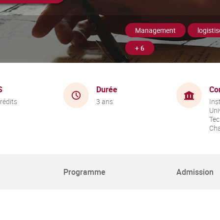
Management
logisti
+ 6
S
Durée
Co
rédits
3 ans
Ins
Uni
Tec
Cha
Programme
Admission