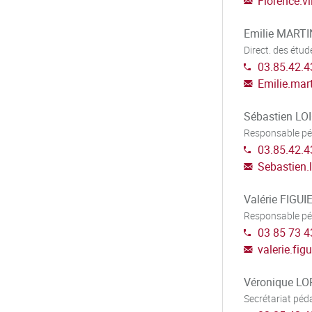
Florence.vil
Emilie MARTI
Direct. des étud
03.85.42.4
Emilie.mar
Sébastien L
Responsable péd
03.85.42.4
Sebastien.
Valérie FIGUI
Responsable péd
03 85 73 4
valerie.figu
Véronique LO
Secrétariat pé