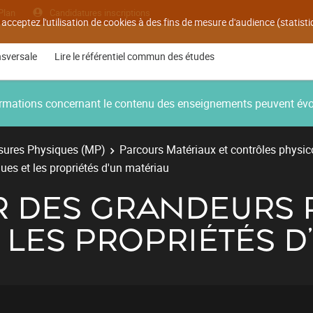
Plan
Candidatures inscriptions
 acceptez l'utilisation de cookies à des fins de mesure d'audience (statis
nsversale
Lire le référentiel commun des études
nformations concernant le contenu des enseignements peuvent év
ures Physiques (MP)
Parcours Matériaux et contrôles physi
ues et les propriétés d'un matériau
R DES GRANDEURS 
 LES PROPRIÉTÉS D