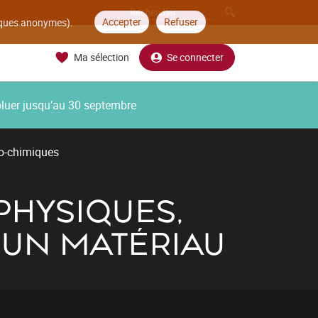
Accepter
Refuser
tiques anonymes).
Ma sélection
Se connecter
oluer jusqu’au 30 septembre
co-chimiques
PHYSIQUES,
'UN MATÉRIAU