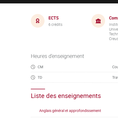
ECTS
Com
6 crédits
Instit
Unive
Techn
Creu
Heures d'enseignement
CM
Cou
TD
Tra
Liste des enseignements
Anglais général et approfondissement