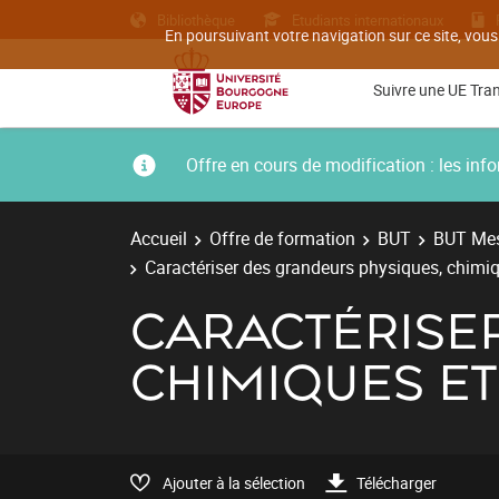
Bibliothèque
Etudiants internationaux
En poursuivant votre navigation sur ce site, vous
Suivre une UE Tra
Offre en cours de modification : les i
Accueil
Offre de formation
BUT
BUT Mes
Caractériser des grandeurs physiques, chimiq
CARACTÉRISE
CHIMIQUES ET
Ajouter à la sélection
Télécharger