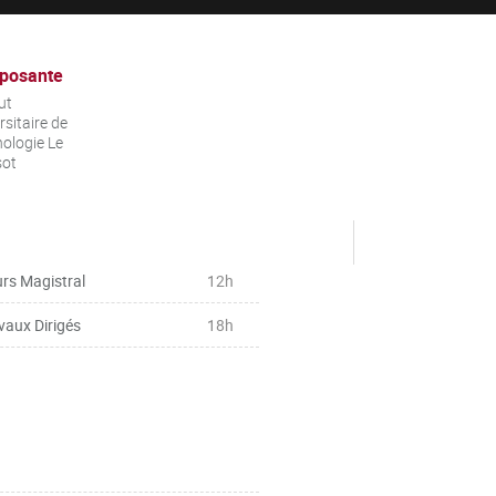
posante
ut
rsitaire de
ologie Le
sot
rs Magistral
12h
vaux Dirigés
18h