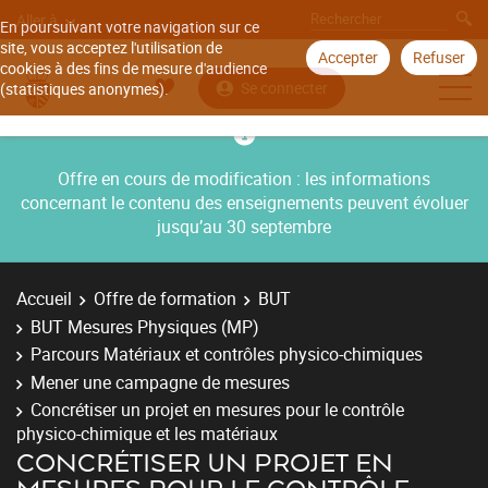
Aller à
En poursuivant votre navigation sur ce
site, vous acceptez l'utilisation de
Accepter
Refuser
cookies à des fins de mesure d'audience
Se connecter
(statistiques anonymes).
Offre en cours de modification : les informations
concernant le contenu des enseignements peuvent évoluer
jusqu’au 30 septembre
Accueil
Offre de formation
BUT
BUT Mesures Physiques (MP)
Parcours Matériaux et contrôles physico-chimiques
Mener une campagne de mesures
Concrétiser un projet en mesures pour le contrôle
physico-chimique et les matériaux
CONCRÉTISER UN PROJET EN