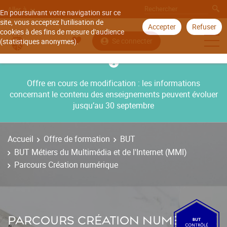
Aller à
En poursuivant votre navigation sur ce
site, vous acceptez l'utilisation de
Accepter
Refuser
cookies à des fins de mesure d'audience
Se connecter
(statistiques anonymes).
Offre en cours de modification : les informations
concernant le contenu des enseignements peuvent évoluer
jusqu’au 30 septembre
Accueil
Offre de formation
BUT
BUT Métiers du Multimédia et de l'Internet (MMI)
Parcours Création numérique
PARCOURS CRÉATION NUMÉRIQUE