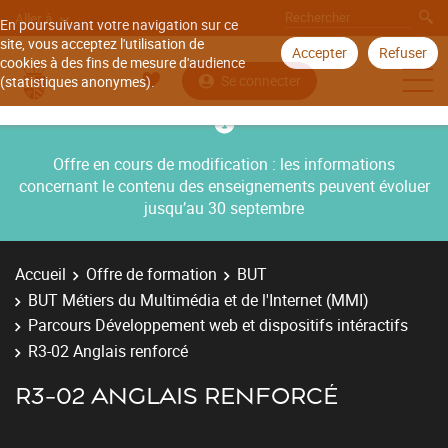
Aller à
En poursuivant votre navigation sur ce
site, vous acceptez l'utilisation de
Accepter
Refuser
cookies à des fins de mesure d'audience
Se connecter
(statistiques anonymes).
Offre en cours de modification : les informations
concernant le contenu des enseignements peuvent évoluer
jusqu’au 30 septembre
Accueil
Offre de formation
BUT
BUT Métiers du Multimédia et de l'Internet (MMI)
Parcours Développement web et dispositifs intéractifs
R3-02 Anglais renforcé
R3-02 ANGLAIS RENFORCÉ