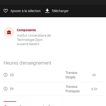
Ajouter à la sélection
Télécharger
Composante
Institut Universitaire de
Technologie Dijon-
Auxerre-Nevers
Heures d'enseignement
Travaux
TD
6h
Dirigés
Travaux
TP
4,5h
Pratiques