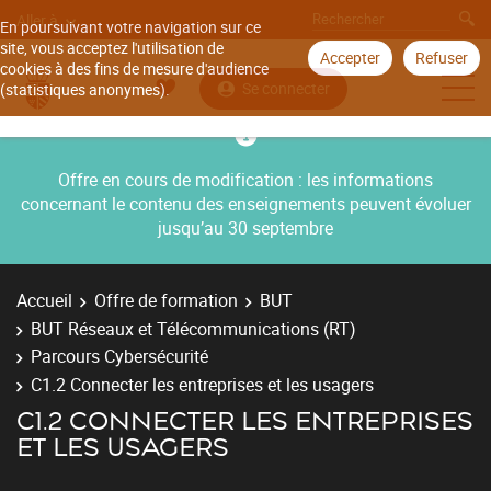
Aller à
En poursuivant votre navigation sur ce
site, vous acceptez l'utilisation de
Accepter
Refuser
cookies à des fins de mesure d'audience
Se connecter
(statistiques anonymes).
Offre en cours de modification : les informations
concernant le contenu des enseignements peuvent évoluer
jusqu’au 30 septembre
Accueil
Offre de formation
BUT
BUT Réseaux et Télécommunications (RT)
Parcours Cybersécurité
C1.2 Connecter les entreprises et les usagers
C1.2 CONNECTER LES ENTREPRISES
ET LES USAGERS