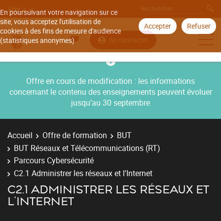
Aller à
En poursuivant votre navigation sur ce
site, vous acceptez l'utilisation de
Accepter
Refuser
cookies à des fins de mesure d'audience
Se connecter
(statistiques anonymes).
Offre en cours de modification : les informations
concernant le contenu des enseignements peuvent évoluer
jusqu’au 30 septembre
Accueil
Offre de formation
BUT
BUT Réseaux et Télécommunications (RT)
Parcours Cybersécurité
C2.1 Administrer les réseaux et l'Internet
C2.1 ADMINISTRER LES RÉSEAUX ET
L'INTERNET