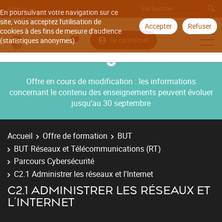
Aller à
En poursuivant votre navigation sur ce
site, vous acceptez l'utilisation de
Accepter
Refuser
cookies à des fins de mesure d'audience
Se connecter
(statistiques anonymes).
Offre en cours de modification : les informations
concernant le contenu des enseignements peuvent évoluer
jusqu’au 30 septembre
Accueil
Offre de formation
BUT
BUT Réseaux et Télécommunications (RT)
Parcours Cybersécurité
C2.1 Administrer les réseaux et l'Internet
C2.1 ADMINISTRER LES RÉSEAUX ET
L'INTERNET