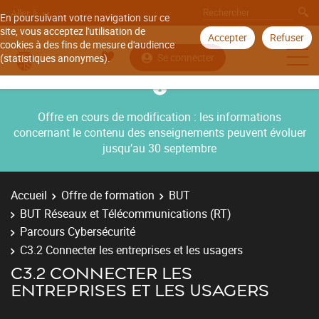
Aller à
En poursuivant votre navigation sur ce
site, vous acceptez l'utilisation de
Accepter
Refuser
cookies à des fins de mesure d'audience
Se connecter
(statistiques anonymes).
Offre en cours de modification : les informations
concernant le contenu des enseignements peuvent évoluer
jusqu’au 30 septembre
Accueil
Offre de formation
BUT
BUT Réseaux et Télécommunications (RT)
Parcours Cybersécurité
C3.2 Connecter les entreprises et les usagers
C3.2 CONNECTER LES
ENTREPRISES ET LES USAGERS