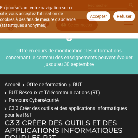
Aller à
En poursuivant votre navigation sur ce
site, vous acceptez l'utilisation de
Accepter
Refuser
cookies à des fins de mesure d'audience
Se connecter
(statistiques anonymes).
Offre en cours de modification : les informations
concernant le contenu des enseignements peuvent évoluer
jusqu’au 30 septembre
Accueil
Offre de formation
BUT
BUT Réseaux et Télécommunications (RT)
Parcours Cybersécurité
C3.3 Créer des outils et des applications informatiques
pour les R&T
C3.3 CRÉER DES OUTILS ET DES
APPLICATIONS INFORMATIQUES
POUR LES R&T