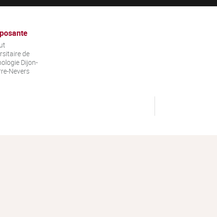
posante
ut
rsitaire de
ologie Dijon-
re-Nevers