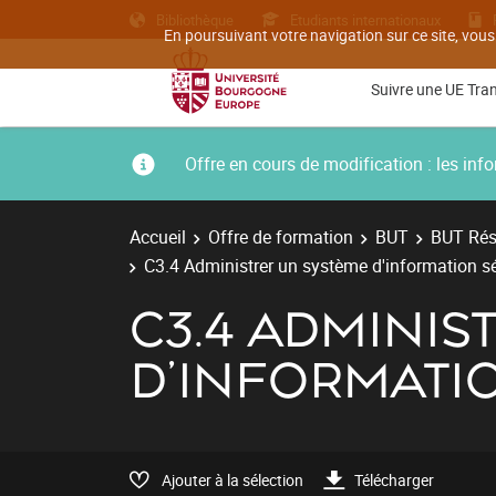
Bibliothèque
Etudiants internationaux
En poursuivant votre navigation sur ce site, vous
Suivre une UE Tra
Offre en cours de modification : les i
Accueil
Offre de formation
BUT
BUT Rés
C3.4 Administrer un système d'information s
C3.4 ADMINIS
D'INFORMATI
Ajouter à la sélection
Télécharger