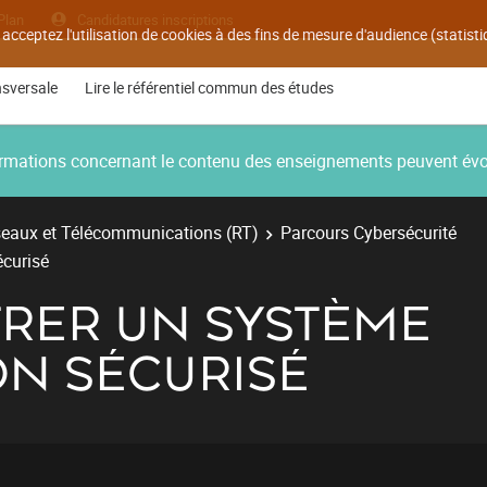
Plan
Candidatures inscriptions
 acceptez l'utilisation de cookies à des fins de mesure d'audience (statis
nsversale
Lire le référentiel commun des études
nformations concernant le contenu des enseignements peuvent év
eaux et Télécommunications (RT)
Parcours Cybersécurité
écurisé
TRER UN SYSTÈME
ON SÉCURISÉ