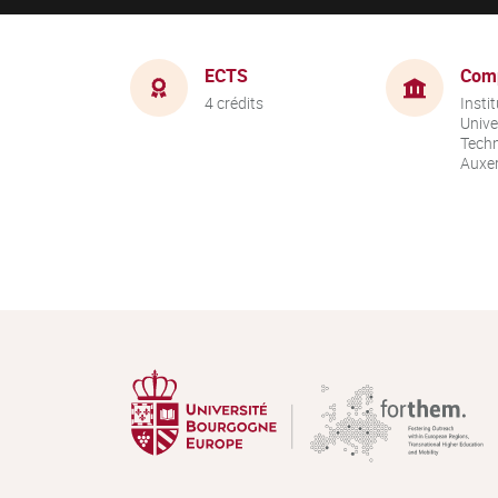
ECTS
Com
4 crédits
Instit
Unive
Techn
Auxer