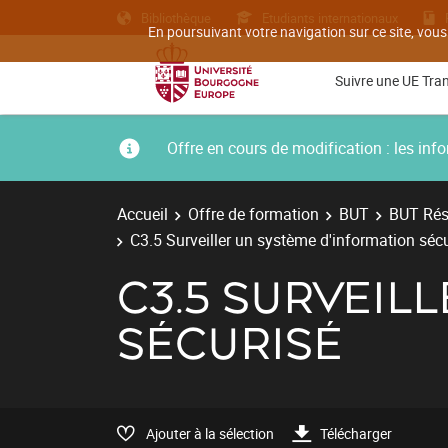
Bibliothèque
Etudiants internationaux
En poursuivant votre navigation sur ce site, vous
Suivre une UE Tra
Offre en cours de modification : les i
Accueil
Offre de formation
BUT
BUT Rés
C3.5 Surveiller un système d'information séc
C3.5 SURVEIL
SÉCURISÉ
Ajouter à la sélection
Télécharger