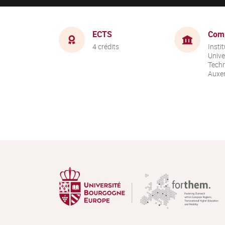
ECTS
Com
4 crédits
Instit
Unive
Techn
Auxer