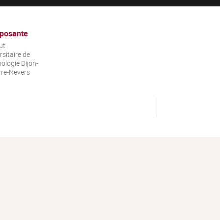
posante
ut
rsitaire de
ologie Dijon-
re-Nevers