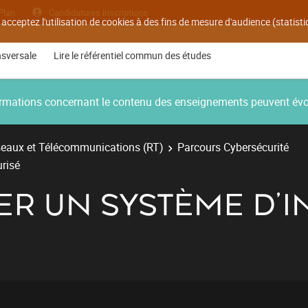
Plan
Candidatures inscriptions
 acceptez l'utilisation de cookies à des fins de mesure d'audience (statis
nsversale
Lire le référentiel commun des études
nformations concernant le contenu des enseignements peuvent év
eaux et Télécommunications (RT)
Parcours Cybersécurité
urisé
LER UN SYSTÈME D