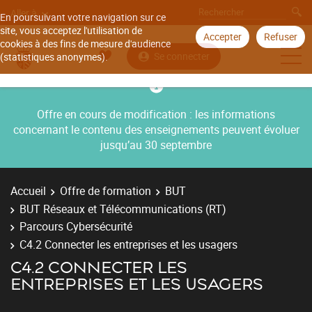
Aller à
En poursuivant votre navigation sur ce
site, vous acceptez l'utilisation de
Accepter
Refuser
cookies à des fins de mesure d'audience
Se connecter
(statistiques anonymes).
Offre en cours de modification : les informations
concernant le contenu des enseignements peuvent évoluer
jusqu’au 30 septembre
Accueil
Offre de formation
BUT
BUT Réseaux et Télécommunications (RT)
Parcours Cybersécurité
C4.2 Connecter les entreprises et les usagers
C4.2 CONNECTER LES
ENTREPRISES ET LES USAGERS