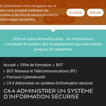
Aller à
En poursuivant votre navigation sur ce
site, vous acceptez l'utilisation de
Accepter
Refuser
cookies à des fins de mesure d'audience
Se connecter
(statistiques anonymes).
Offre en cours de modification : les informations
concernant le contenu des enseignements peuvent évoluer
jusqu’au 30 septembre
Accueil
Offre de formation
BUT
BUT Réseaux et Télécommunications (RT)
Parcours Cybersécurité
C4.4 Administrer un système d'information sécurisé
C4.4 ADMINISTRER UN SYSTÈME
D'INFORMATION SÉCURISÉ