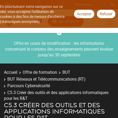
Aller à
En poursuivant votre navigation sur ce
site, vous acceptez l'utilisation de
Accepter
Refuser
cookies à des fins de mesure d'audience
Se connecter
(statistiques anonymes).
Offre en cours de modification : les informations
concernant le contenu des enseignements peuvent évoluer
jusqu’au 30 septembre
Accueil
Offre de formation
BUT
BUT Réseaux et Télécommunications (RT)
Parcours Cybersécurité
C5.3 Créer des outils et des applications informatiques
pour les R&T
C5.3 CRÉER DES OUTILS ET DES
APPLICATIONS INFORMATIQUES
POUR LES R&T