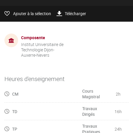
Ajouter à la sélection
Télécharger
Composante
Institut Universitaire de
Technologie Dijon-
Auxerre-Nevers
Heures d'enseignement
Cours
CM
2h
Magistral
Travaux
TD
16h
Dirigés
Travaux
TP
24h
Pratiques