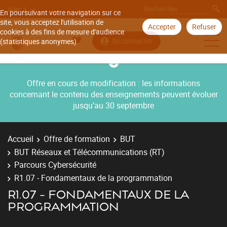
Aller à
En poursuivant votre navigation sur ce
site, vous acceptez l'utilisation de
Accepter
Refuser
cookies à des fins de mesure d'audience
Se connecter
(statistiques anonymes).
Offre en cours de modification : les informations
concernant le contenu des enseignements peuvent évoluer
jusqu’au 30 septembre
Accueil
Offre de formation
BUT
BUT Réseaux et Télécommunications (RT)
Parcours Cybersécurité
R1.07 - Fondamentaux de la programmation
R1.07 - FONDAMENTAUX DE LA
PROGRAMMATION