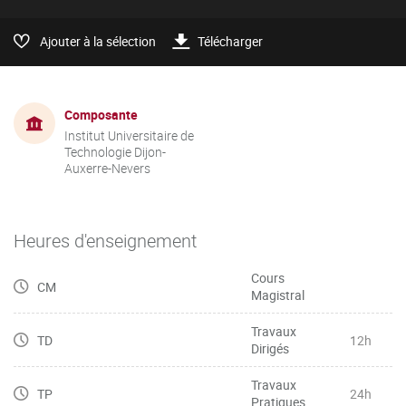
Ajouter à la sélection
Télécharger
Composante
Institut Universitaire de
Technologie Dijon-
Auxerre-Nevers
Heures d'enseignement
Cours
CM
Magistral
Travaux
TD
12h
Dirigés
Travaux
TP
24h
Pratiques