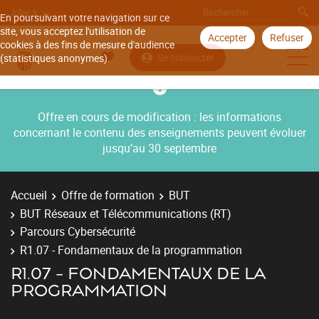
Aller à
En poursuivant votre navigation sur ce
site, vous acceptez l'utilisation de
Accepter
Refuser
cookies à des fins de mesure d'audience
Se connecter
(statistiques anonymes).
Offre en cours de modification : les informations
concernant le contenu des enseignements peuvent évoluer
jusqu’au 30 septembre
Accueil
Offre de formation
BUT
BUT Réseaux et Télécommunications (RT)
Parcours Cybersécurité
R1.07 - Fondamentaux de la programmation
R1.07 - FONDAMENTAUX DE LA
PROGRAMMATION