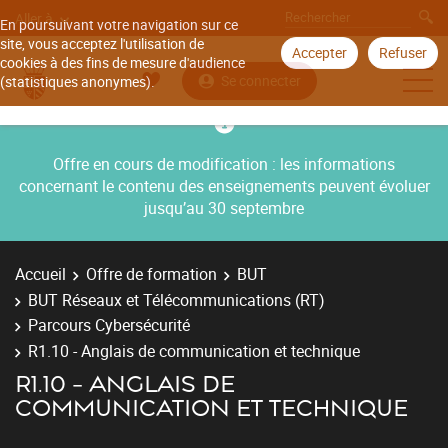
Aller à
En poursuivant votre navigation sur ce
site, vous acceptez l'utilisation de
Accepter
Refuser
cookies à des fins de mesure d'audience
Se connecter
(statistiques anonymes).
Offre en cours de modification : les informations
concernant le contenu des enseignements peuvent évoluer
jusqu’au 30 septembre
Accueil
Offre de formation
BUT
BUT Réseaux et Télécommunications (RT)
Parcours Cybersécurité
R1.10 - Anglais de communication et technique
R1.10 - ANGLAIS DE
COMMUNICATION ET TECHNIQUE