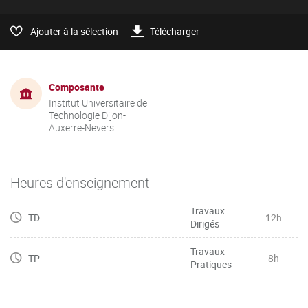
Ajouter à la sélection
Télécharger
Composante
Institut Universitaire de
Technologie Dijon-
Auxerre-Nevers
Heures d'enseignement
Travaux
TD
12h
Dirigés
Travaux
TP
8h
Pratiques