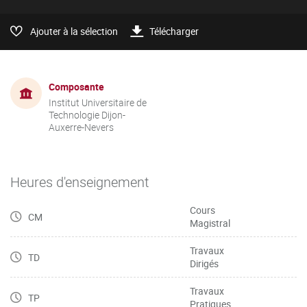
Ajouter à la sélection
Télécharger
Composante
Institut Universitaire de
Technologie Dijon-
Auxerre-Nevers
Heures d'enseignement
Cours
CM
Magistral
Travaux
TD
Dirigés
Travaux
TP
Pratiques