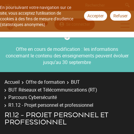
Aller à
En poursuivant votre navigation sur ce
site, vous acceptez l'utilisation de
Accepter
Refuser
cookies à des fins de mesure d'audience
Se connecter
(statistiques anonymes).
Offre en cours de modification : les informations
concernant le contenu des enseignements peuvent évoluer
jusqu’au 30 septembre
Accueil
Offre de formation
BUT
BUT Réseaux et Télécommunications (RT)
Parcours Cybersécurité
R1.12 - Projet personnel et professionnel
R1.12 - PROJET PERSONNEL ET
PROFESSIONNEL