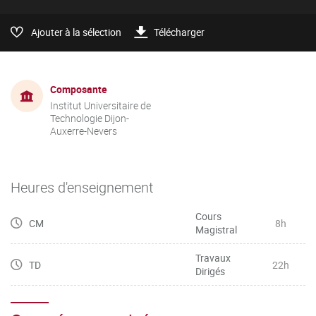
Ajouter à la sélection
Télécharger
Composante
Institut Universitaire de
Technologie Dijon-
Auxerre-Nevers
Heures d'enseignement
Cours
CM
8h
Magistral
Travaux
TD
22h
Dirigés