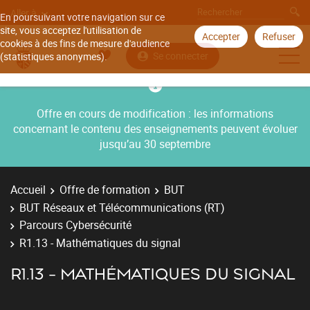
Aller à
En poursuivant votre navigation sur ce
site, vous acceptez l'utilisation de
Accepter
Refuser
cookies à des fins de mesure d'audience
Se connecter
(statistiques anonymes).
Offre en cours de modification : les informations
concernant le contenu des enseignements peuvent évoluer
jusqu’au 30 septembre
Accueil
Offre de formation
BUT
BUT Réseaux et Télécommunications (RT)
Parcours Cybersécurité
R1.13 - Mathématiques du signal
R1.13 - MATHÉMATIQUES DU SIGNAL