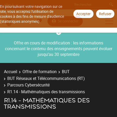
Aller à
En poursuivant votre navigation sur ce
site, vous acceptez l'utilisation de
Accepter
Refuser
cookies à des fins de mesure d'audience
Se connecter
(statistiques anonymes).
Offre en cours de modification : les informations
concernant le contenu des enseignements peuvent évoluer
jusqu’au 30 septembre
Accueil
Offre de formation
BUT
BUT Réseaux et Télécommunications (RT)
Parcours Cybersécurité
R1.14 - Mathématiques des transmissions
R1.14 - MATHÉMATIQUES DES
TRANSMISSIONS