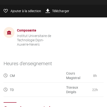
Ajouter à la sélection
Télécharger
Composante
Institut Universitaire de
Technologie Dijon-
Auxerre-Nevers
Heures d'enseignement
Cours
CM
8h
Magistral
Travaux
TD
22h
Dirigés