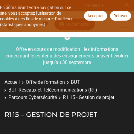
Aller à
En poursuivant votre navigation sur ce
site, vous acceptez l'utilisation de
Accepter
Refuser
cookies à des fins de mesure d'audience
Se connecter
(statistiques anonymes).
Offre en cours de modification : les informations
concernant le contenu des enseignements peuvent évoluer
jusqu’au 30 septembre
Accueil
Offre de formation
BUT
BUT Réseaux et Télécommunications (RT)
Parcours Cybersécurité
R1.15 - Gestion de projet
R1.15 - GESTION DE PROJET