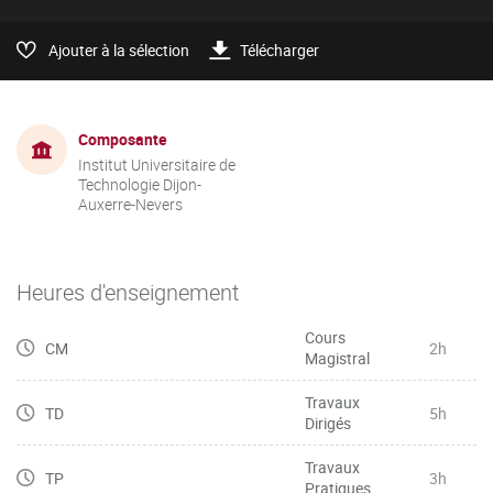
Ajouter à la sélection
Télécharger
Composante
Institut Universitaire de
Technologie Dijon-
Auxerre-Nevers
Heures d'enseignement
Cours
CM
2h
Magistral
Travaux
TD
5h
Dirigés
Travaux
TP
3h
Pratiques