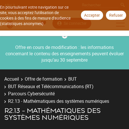
Aller à
En poursuivant votre navigation sur ce
site, vous acceptez l'utilisation de
Accepter
Refuser
cookies à des fins de mesure d'audience
Se connecter
(statistiques anonymes).
Offre en cours de modification : les informations
concernant le contenu des enseignements peuvent évoluer
jusqu’au 30 septembre
Accueil
Offre de formation
BUT
BUT Réseaux et Télécommunications (RT)
Parcours Cybersécurité
R2.13 - Mathématiques des systèmes numériques
R2.13 - MATHÉMATIQUES DES
SYSTÈMES NUMÉRIQUES