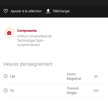
Ajouter à la sélection
Télécharger
Composante
Institut Universitaire de
Technologie Dijon-
Auxerre-Nevers
Heures d'enseignement
Cours
CM
4h
Magistral
Travaux
TD
26h
Dirigés