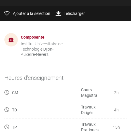
Ajouter à la sélection
Télécharger
Composante
Institut Universitaire de
Technologie Dijon-
Auxerre-Nevers
Heures d'enseignement
Cours
CM
2h
Magistral
Travaux
TD
4h
Dirigés
Travaux
TP
15h
Pratiques