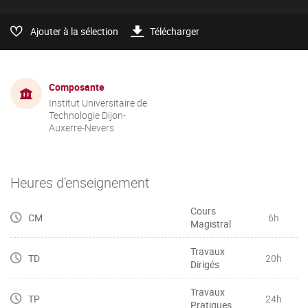
Ajouter à la sélection
Télécharger
Composante
Institut Universitaire de
Technologie Dijon-
Auxerre-Nevers
Heures d'enseignement
Cours
CM
6h
Magistral
Travaux
TD
20h
Dirigés
Travaux
TP
24h
Pratiques