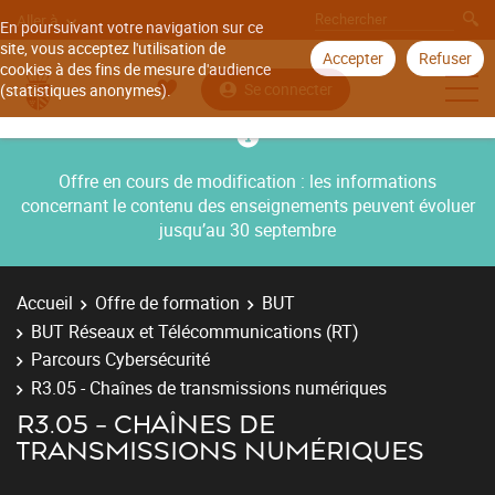
Aller à
En poursuivant votre navigation sur ce
site, vous acceptez l'utilisation de
Accepter
Refuser
cookies à des fins de mesure d'audience
Se connecter
(statistiques anonymes).
Offre en cours de modification : les informations
concernant le contenu des enseignements peuvent évoluer
jusqu’au 30 septembre
Accueil
Offre de formation
BUT
BUT Réseaux et Télécommunications (RT)
Parcours Cybersécurité
R3.05 - Chaînes de transmissions numériques
R3.05 - CHAÎNES DE
TRANSMISSIONS NUMÉRIQUES