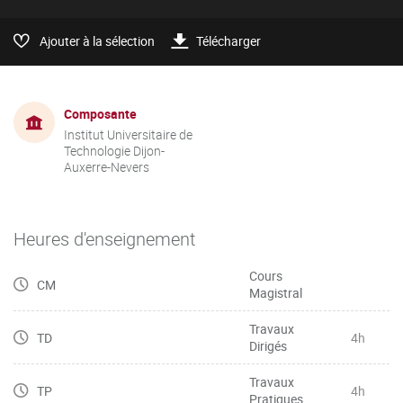
Ajouter à la sélection
Télécharger
Composante
Institut Universitaire de
Technologie Dijon-
Auxerre-Nevers
Heures d'enseignement
Cours
CM
Magistral
Travaux
TD
4h
Dirigés
Travaux
TP
4h
Pratiques