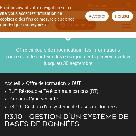
Aller à
En poursuivant votre navigation sur ce
site, vous acceptez l'utilisation de
Accepter
Refuser
cookies à des fins de mesure d'audience
Se connecter
(statistiques anonymes).
Offre en cours de modification : les informations
concernant le contenu des enseignements peuvent évoluer
jusqu’au 30 septembre
Accueil
Offre de formation
BUT
BUT Réseaux et Télécommunications (RT)
Parcours Cybersécurité
R3.10 - Gestion d’un système de bases de données
R3.10 - GESTION D’UN SYSTÈME DE
BASES DE DONNÉES