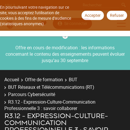
Aller à
En poursuivant votre navigation sur ce
site, vous acceptez l'utilisation de
Accepter
Refuser
cookies à des fins de mesure d'audience
Se connecter
(statistiques anonymes).
Offre en cours de modification : les informations
concernant le contenu des enseignements peuvent évoluer
jusqu’au 30 septembre
Accueil
Offre de formation
BUT
BUT Réseaux et Télécommunications (RT)
Parcours Cybersécurité
R3.12 - Expression-Culture-Communication
Professionnelle 3 : savoir collaborer
R3.12 - EXPRESSION-CULTURE-
COMMUNICATION
PROFESSIONNELLE 3 : SAVOIR