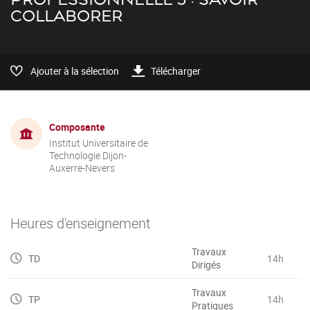
COLLABORER
Ajouter à la sélection
Télécharger
Composante
Institut Universitaire de
Technologie Dijon-
Auxerre-Nevers
Heures d'enseignement
Travaux
TD
14h
Dirigés
Travaux
TP
14h
Pratiques