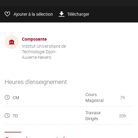
Ajouter à la sélection
Télécharger
Composante
Institut Universitaire de
Technologie Dijon-
Auxerre-Nevers
Heures d'enseignement
Cours
CM
7h
Magistral
Travaux
TD
20h
Dirigés