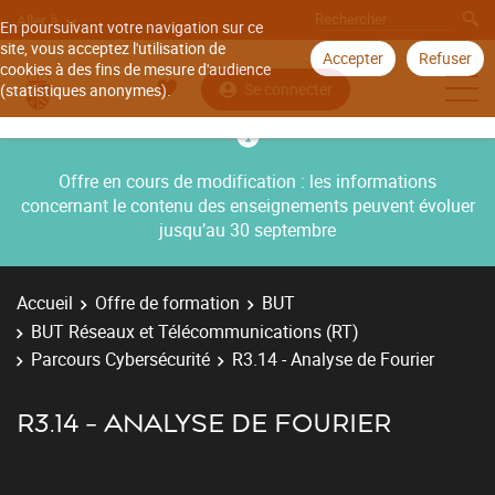
Aller à
En poursuivant votre navigation sur ce
site, vous acceptez l'utilisation de
Accepter
Refuser
cookies à des fins de mesure d'audience
Se connecter
(statistiques anonymes).
Offre en cours de modification : les informations
concernant le contenu des enseignements peuvent évoluer
jusqu’au 30 septembre
Accueil
Offre de formation
BUT
BUT Réseaux et Télécommunications (RT)
Parcours Cybersécurité
R3.14 - Analyse de Fourier
R3.14 - ANALYSE DE FOURIER