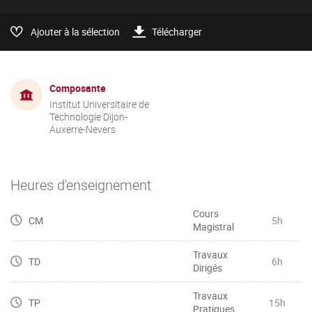
Ajouter à la sélection
Télécharger
Composante
Institut Universitaire de
Technologie Dijon-
Auxerre-Nevers
Heures d'enseignement
Cours
CM
5h
Magistral
Travaux
TD
6h
Dirigés
Travaux
TP
15h
Pratiques