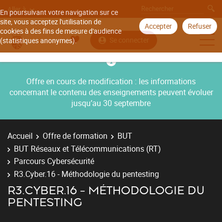
Aller à
En poursuivant votre navigation sur ce
site, vous acceptez l'utilisation de
Accepter
Refuser
cookies à des fins de mesure d'audience
Se connecter
(statistiques anonymes).
Offre en cours de modification : les informations
concernant le contenu des enseignements peuvent évoluer
jusqu’au 30 septembre
Accueil
Offre de formation
BUT
BUT Réseaux et Télécommunications (RT)
Parcours Cybersécurité
R3.Cyber.16 - Méthodologie du pentesting
R3.CYBER.16 - MÉTHODOLOGIE DU
PENTESTING