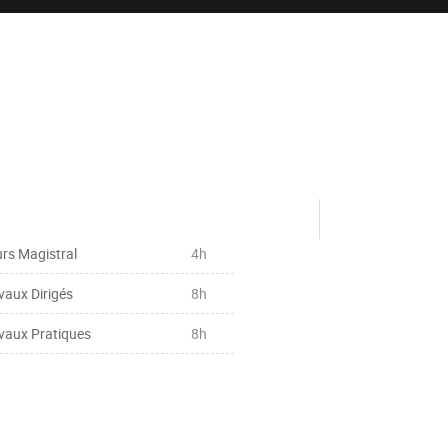
rs Magistral
4h
vaux Dirigés
8h
vaux Pratiques
8h