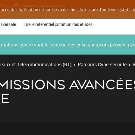
Plan
Candidatures inscriptions
 acceptez l'utilisation de cookies à des fins de mesure d'audience (statis
nsversale
Lire le référentiel commun des études
nformations concernant le contenu des enseignements peuvent év
eaux et Télécommunications (RT)
Parcours Cybersécurité
R
SMISSIONS AVANCÉE
RE