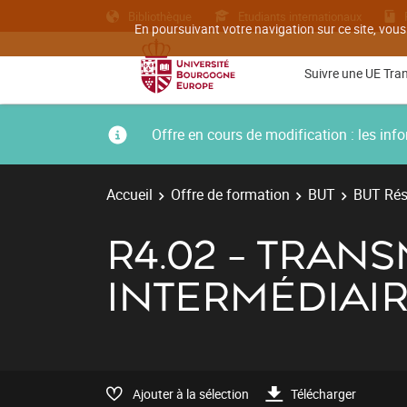
Bibliothèque
Etudiants internationaux
En poursuivant votre navigation sur ce site, vous
Suivre une UE Tra
Offre en cours de modification : les i
Accueil
Offre de formation
BUT
BUT Rés
R4.02 - TRAN
INTERMÉDIAI
Ajouter à la sélection
Télécharger