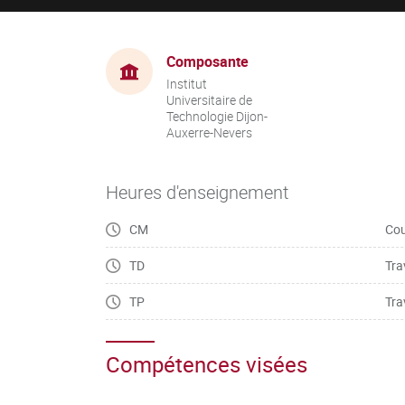
Composante
Institut
Universitaire de
Technologie Dijon-
Auxerre-Nevers
Heures d'enseignement
CM
Cou
TD
Tra
TP
Tra
Compétences visées