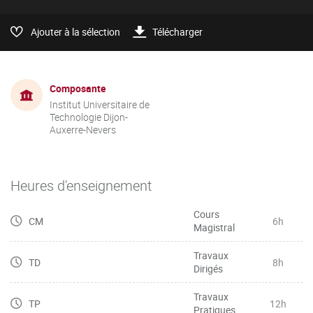
Ajouter à la sélection
Télécharger
Composante
Institut Universitaire de
Technologie Dijon-
Auxerre-Nevers
Heures d'enseignement
Cours
CM
6h
Magistral
Travaux
TD
8h
Dirigés
Travaux
TP
12h
Pratiques