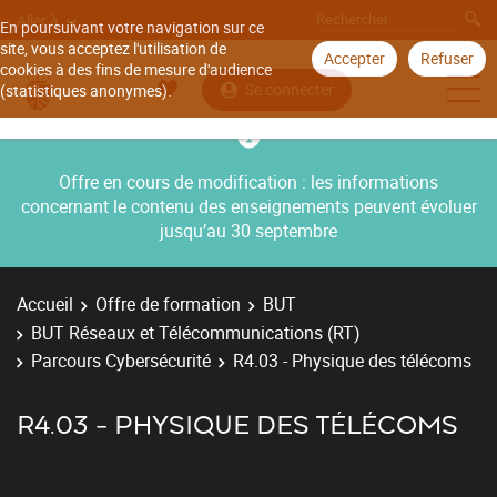
Aller à
En poursuivant votre navigation sur ce
site, vous acceptez l'utilisation de
Accepter
Refuser
cookies à des fins de mesure d'audience
Se connecter
(statistiques anonymes).
Offre en cours de modification : les informations
concernant le contenu des enseignements peuvent évoluer
jusqu’au 30 septembre
Accueil
Offre de formation
BUT
BUT Réseaux et Télécommunications (RT)
Parcours Cybersécurité
R4.03 - Physique des télécoms
R4.03 - PHYSIQUE DES TÉLÉCOMS