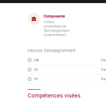
Composante
Institut
Universitaire de
Technologie Dijon-
Auxerre-Nevers
Heures d'enseignement
CM
Cou
TD
Tra
TP
Tra
Compétences visées