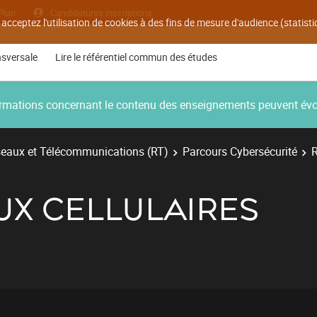
Plan
Candidatures inscriptions
 acceptez l'utilisation de cookies à des fins de mesure d'audience (statis
nsversale
Lire le référentiel commun des études
nformations concernant le contenu des enseignements peuvent év
eaux et Télécommunications (RT)
Parcours Cybersécurité
R
AUX CELLULAIRES