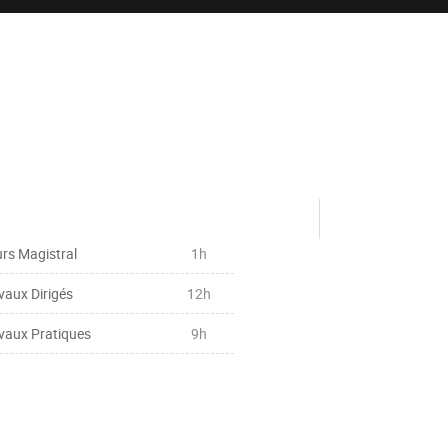
rs Magistral
1h
vaux Dirigés
12h
vaux Pratiques
9h