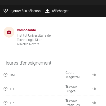
Ajouter à la sélection
Télécharger
Composante
Institut Universitaire de
Technologie Dijon-
Auxerre-Nevers
Heures d'enseignement
Cours
CM
2h
Magistral
Travaux
TD
5h
Dirigés
Travaux
TP
9h
Pratiques