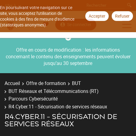
Aller à
En poursuivant votre navigation sur ce
site, vous acceptez l'utilisation de
Accepter
Refuser
cookies à des fins de mesure d'audience
Se connecter
(statistiques anonymes).
Offre en cours de modification : les informations
concernant le contenu des enseignements peuvent évoluer
jusqu’au 30 septembre
Accueil
Offre de formation
BUT
BUT Réseaux et Télécommunications (RT)
Parcours Cybersécurité
R4.Cyber.11 - Sécurisation de services réseaux
R4.CYBER.11 - SÉCURISATION DE
SERVICES RÉSEAUX