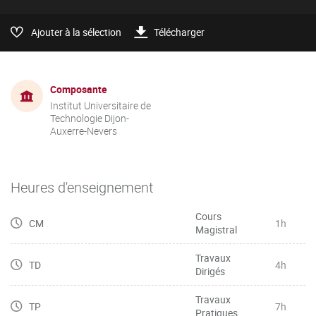
Ajouter à la sélection
Télécharger
Composante
Institut Universitaire de
Technologie Dijon-
Auxerre-Nevers
Heures d'enseignement
Cours
CM
1h
Magistral
Travaux
TD
4h
Dirigés
Travaux
TP
7h
Pratiques