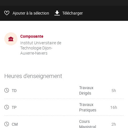
Ajouter à la sélection
Télécharger
Composante
Institut Universitaire de
Technologie Dijon-
Auxerre-Nevers
Heures d'enseignement
Travaux
TD
5h
Dirigés
Travaux
TP
16h
Pratiques
Cours
CM
2h
Magistral