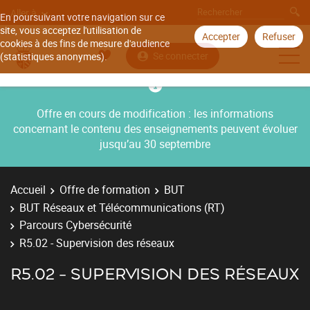
Aller à
En poursuivant votre navigation sur ce
site, vous acceptez l'utilisation de
Accepter
Refuser
cookies à des fins de mesure d'audience
Se connecter
(statistiques anonymes).
Offre en cours de modification : les informations
concernant le contenu des enseignements peuvent évoluer
jusqu’au 30 septembre
Accueil
Offre de formation
BUT
BUT Réseaux et Télécommunications (RT)
Parcours Cybersécurité
R5.02 - Supervision des réseaux
R5.02 - SUPERVISION DES RÉSEAUX