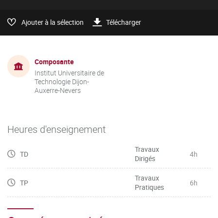
Ajouter à la sélection
Télécharger
Composante
Institut Universitaire de
Technologie Dijon-
Auxerre-Nevers
Heures d'enseignement
Travaux
TD
4h
Dirigés
Travaux
TP
6h
Pratiques