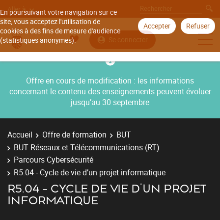
Aller à
En poursuivant votre navigation sur ce
site, vous acceptez l'utilisation de
Accepter
Refuser
cookies à des fins de mesure d'audience
Se connecter
(statistiques anonymes).
Offre en cours de modification : les informations
concernant le contenu des enseignements peuvent évoluer
jusqu’au 30 septembre
Accueil
Offre de formation
BUT
BUT Réseaux et Télécommunications (RT)
Parcours Cybersécurité
R5.04 - Cycle de vie d’un projet informatique
R5.04 - CYCLE DE VIE D’UN PROJET
INFORMATIQUE