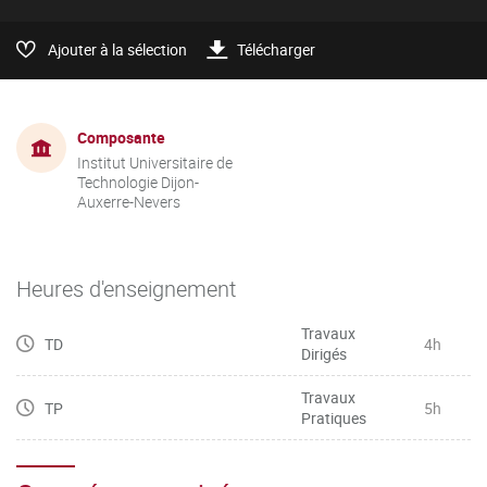
Ajouter à la sélection
Télécharger
Composante
Institut Universitaire de
Technologie Dijon-
Auxerre-Nevers
Heures d'enseignement
Travaux
TD
4h
Dirigés
Travaux
TP
5h
Pratiques