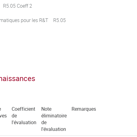
s R5.05 Coeff 2
formatiques pour les R&T R5.05
nnaissances
e
Coefficient
Note
Remarques
ves
de
éliminatoire
l'évaluation
de
l'évaluation