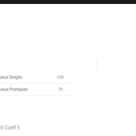
vaux Dirigés
10h
vaux Pratiques
7h
05 Coeff 5