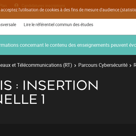
Plan
Candidatures inscriptions
 acceptez l'utilisation de cookies à des fins de mesure d'audience (statis
nsversale
Lire le référentiel commun des études
nformations concernant le contenu des enseignements peuvent év
eaux et Télécommunications (RT)
Parcours Cybersécurité
R
IS : INSERTION
ELLE 1