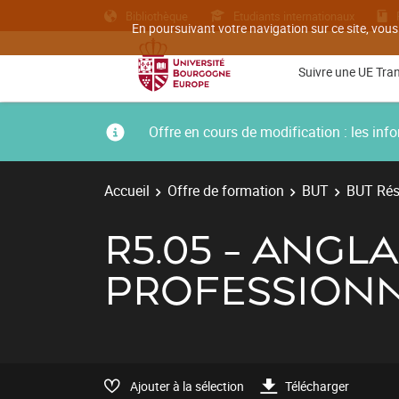
Bibliothèque
Etudiants internationaux
En poursuivant votre navigation sur ce site, vous
Suivre une UE Tra
Offre en cours de modification : les i
Accueil
Offre de formation
BUT
BUT Rés
R5.05 - ANGLA
PROFESSIONN
Ajouter à la sélection
Télécharger